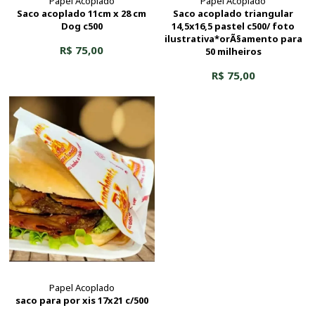
Papel Acoplado
Papel Acoplado
Saco acoplado 11cm x 28 cm
Saco acoplado triangular
Dog c500
14,5x16,5 pastel c500/ foto
ilustrativa*orÃ§amento para
R$ 75,00
50 milheiros
R$ 75,00
Papel Acoplado
saco para por xis 17x21 c/500